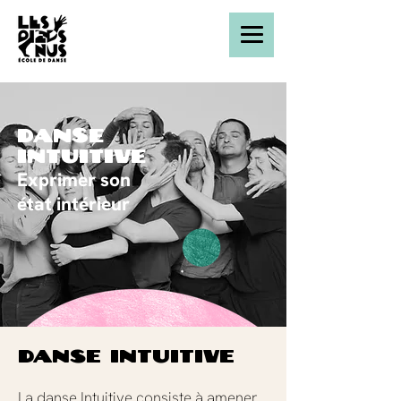
danse
intuitive
Exprimer son
état intérieur
DANSE INTUITIVE
La danse Intuitive consiste à amener