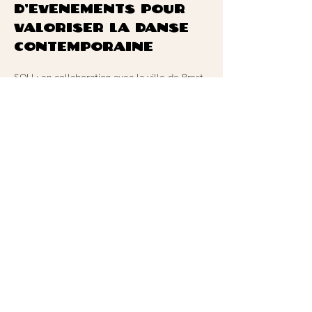
d’évènements
pour
valoriser la danse
contemporaine
SOLI
: en collaboration avec la ville de Brest
et le Mac Orlan, Les Pieds Nus ont organisés
6 éditions de l’évènement SOLI, un rendez-
vous autour du solo en danse
AU BOUT DU BOUT
: en collaboration avec
l’association l’Ar(t)icoche à Porspoder, les
deux structures organisent ensemble une
semaine en été de formation, de partage et
de création pour des artistes et amateurs en
relation avec un artiste chorégraphique.
DANSE EN FÊTE
: en collaboration avec
Escabelle et le Mac Orlan pour valoriser la
création amateur sur le territoire.
SCIENCE
COMES TO TOWN
en partenariat avec
Océanopolis
JUMELAGE BREST/KIEL
PIM PAM BOUM
: collaboration avec
l’association Pim Pam Poum pour organiser
des évènements ponctuels à la PAM.