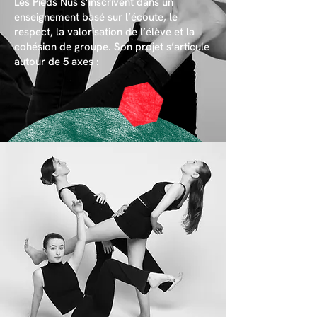
Les Pieds Nus s’inscrivent dans un
enseignement basé sur l’écoute, le
respect, la valorisation de l’élève et la
cohésion de groupe. Son projet s’articule
autour de 5 axes :