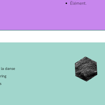
Élément.
 la danse
ring
s