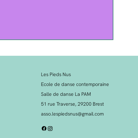
Les Pieds Nus
Ecole de danse contemporaine
Salle de danse La PAM
51 rue Traverse, 29200 Brest
asso.lespiedsnus@gmail.com