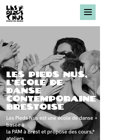
Les Pieds Nus,
l'école de
danse
contemporaine
brestoise
Les Pieds Nus est une école de danse
basée à
la PAM à Brest et propose des cours,
ateliers